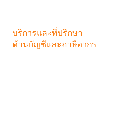
บริการและที่ปรึกษา
ด้านบัญชีและภาษีอากร
เพื่อการเติบโตอย่างมั่นคงและยั่งยืนเคียงข้าง
ลูกค้ามากว่า 20 ปี สำนักงานบัญชี RA
Accounting รับทำบัญชี คุณภาพ และวางแผน
ภาษีอากร ภายใต้กฎหมายไทย ถูกต้องและครบ
ถ้วนตามเงื่อนไขของกรมสรรพากร เราวางแผน
ร่วมกับผู้ประกอบการ SMEs ไปจนถึงบริษัทราย
ใหญ่ เพื่อให้ธุรกิจมีบัญชีที่เป็นระบบ สร้างพื้นฐาน
ธุรกิจในระยะยาวอย่างมั่นคง สามารถใช้ข้อมูล
งบการเงินเพื่อการตัดสินใจได้อย่างแม่นยำ